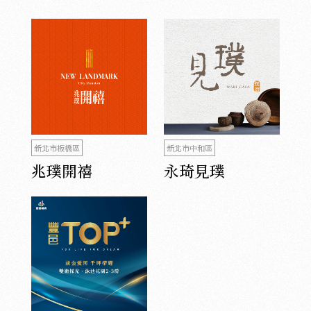
新北市板橋區
新北市中和區
兆璞開禧
永琦見璞