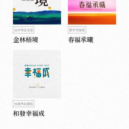
台中市北屯區
新竹市東區
金林梧境
春福承曦
台南市永康區
和發幸福成