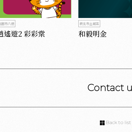
桃園市八德
新北市土城區
逍遙遊2 彩彩棠
和毅明金
Contact 
Back to list