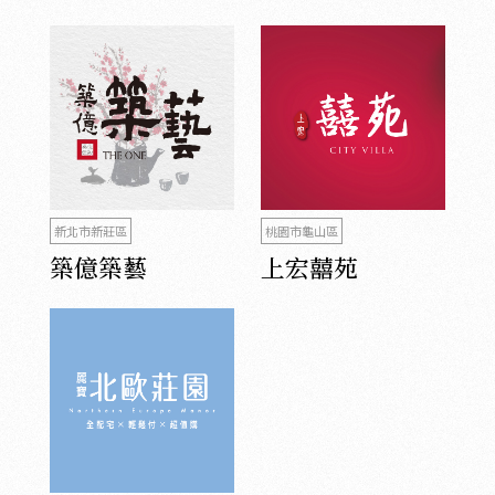
新北市新莊區
桃園市龜山區
築億築藝
上宏囍苑