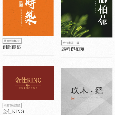
苗栗縣頭份市
新竹市香山區
創麒蒔築
鷁崎御柏苑
桃園市桃園區
金仕KING