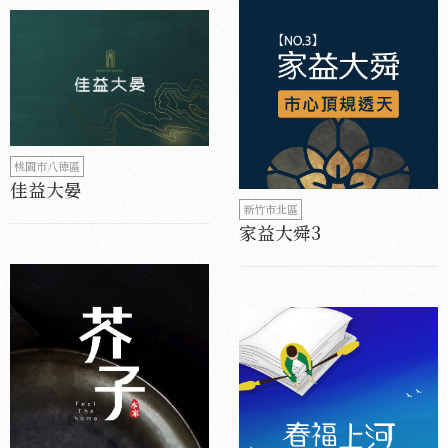
桃園市八德區
佳益大晏
新竹市北區
家益大舜3